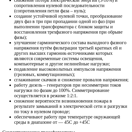
снижение потерь электрической энергии (5-10%) и
сопротивления нулевой последовательности
(сопротивления петли фаза – нуль);
создание устойчивой нулевой точки, преобразование
двух фаз в три при пропадании одной из фаз (при
выполнении трансформатора с блоком защиты и
восстановления трехфазного напряжения при обрыве
фазы);
улучшение гармонического состава выходного фазного
напряжения путём фильтрации третьей кратных ей и
других высших гармоник-источниками которых
являются современные системы освещения,
компьютерные и другие нелинейные нагрузки;
подавление высоковольтных импульсов напряжения
(грозовых, коммутационных);
сглаживание скачков и снижение провалов напряжения;
работу дизель – генераторов при несимметрии токов
нагрузки по фазам до 100%. Симметрирование
осуществляется в режиме 1:2:1.
снижение вероятности возникновения пожара в
результате замыканий в электрической сети и разгрузки
по току в нулевом проводе;
обеспечивают работу при температуре окружающей
среды в диапазоне от — 45С до +45С