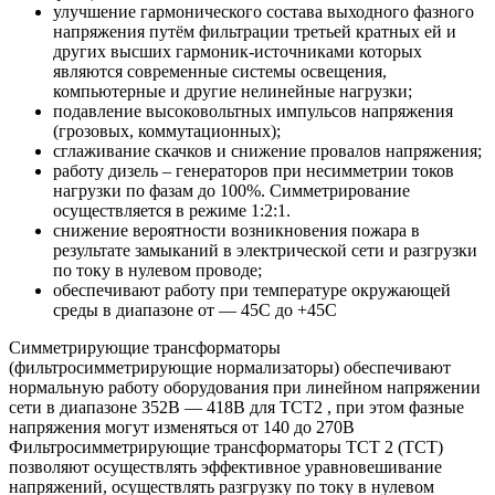
улучшение гармонического состава выходного фазного
напряжения путём фильтрации третьей кратных ей и
других высших гармоник-источниками которых
являются современные системы освещения,
компьютерные и другие нелинейные нагрузки;
подавление высоковольтных импульсов напряжения
(грозовых, коммутационных);
сглаживание скачков и снижение провалов напряжения;
работу дизель – генераторов при несимметрии токов
нагрузки по фазам до 100%. Симметрирование
осуществляется в режиме 1:2:1.
снижение вероятности возникновения пожара в
результате замыканий в электрической сети и разгрузки
по току в нулевом проводе;
обеспечивают работу при температуре окружающей
среды в диапазоне от — 45С до +45С
Симметрирующие трансформаторы
(фильтросимметрирующие нормализаторы) обеспечивают
нормальную работу оборудования при линейном напряжении
сети в диапазоне 352В — 418В для ТСТ2 , при этом фазные
напряжения могут изменяться от 140 до 270В
Фильтросимметрирующие трансформаторы ТСТ 2 (ТСТ)
позволяют осуществлять эффективное уравновешивание
напряжений, осуществлять разгрузку по току в нулевом