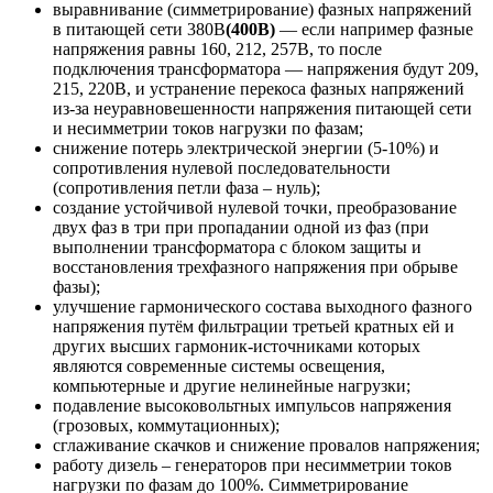
выравнивание (симметрирование) фазных напряжений
в питающей сети 380В
(400В)
— если например фазные
напряжения равны 160, 212, 257В, то после
подключения трансформатора — напряжения будут 209,
215, 220В, и устранение перекоса фазных напряжений
из-за неуравновешенности напряжения питающей сети
и несимметрии токов нагрузки по фазам;
снижение потерь электрической энергии (5-10%) и
сопротивления нулевой последовательности
(сопротивления петли фаза – нуль);
создание устойчивой нулевой точки, преобразование
двух фаз в три при пропадании одной из фаз (при
выполнении трансформатора с блоком защиты и
восстановления трехфазного напряжения при обрыве
фазы);
улучшение гармонического состава выходного фазного
напряжения путём фильтрации третьей кратных ей и
других высших гармоник-источниками которых
являются современные системы освещения,
компьютерные и другие нелинейные нагрузки;
подавление высоковольтных импульсов напряжения
(грозовых, коммутационных);
сглаживание скачков и снижение провалов напряжения;
работу дизель – генераторов при несимметрии токов
нагрузки по фазам до 100%. Симметрирование