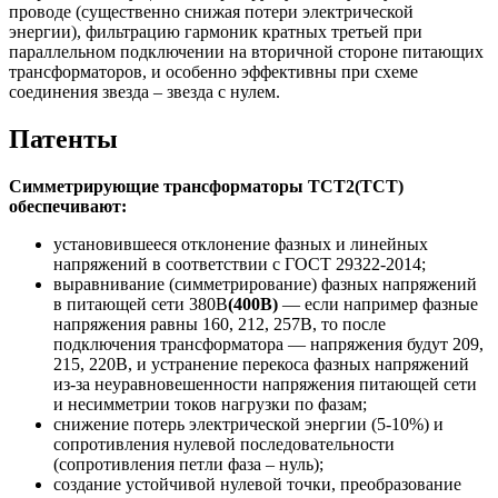
проводе (существенно снижая потери электрической
энергии), фильтрацию гармоник кратных третьей при
параллельном подключении на вторичной стороне питающих
трансформаторов, и особенно эффективны при схеме
соединения звезда – звезда с нулем.
Патенты
Симметрирующие трансформаторы ТСТ2(ТСТ)
обеспечивают:
установившееся отклонение фазных и линейных
напряжений в соответствии с ГОСТ 29322-2014;
выравнивание (симметрирование) фазных напряжений
в питающей сети 380В
(400В)
— если например фазные
напряжения равны 160, 212, 257В, то после
подключения трансформатора — напряжения будут 209,
215, 220В, и устранение перекоса фазных напряжений
из-за неуравновешенности напряжения питающей сети
и несимметрии токов нагрузки по фазам;
снижение потерь электрической энергии (5-10%) и
сопротивления нулевой последовательности
(сопротивления петли фаза – нуль);
создание устойчивой нулевой точки, преобразование