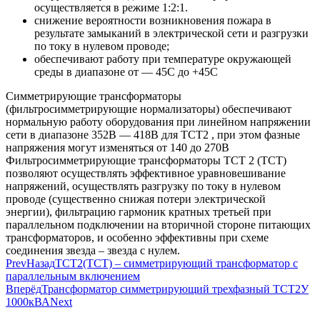
осуществляется в режиме 1:2:1.
снижение вероятности возникновения пожара в
результате замыканий в электрической сети и разгрузки
по току в нулевом проводе;
обеспечивают работу при температуре окружающей
среды в диапазоне от — 45С до +45С
Симметрирующие трансформаторы
(фильтросимметрирующие нормализаторы) обеспечивают
нормальную работу оборудования при линейном напряжении
сети в диапазоне 352В — 418В для ТСТ2 , при этом фазные
напряжения могут изменяться от 140 до 270В
Фильтросимметрирующие трансформаторы ТСТ 2 (ТСТ)
позволяют осуществлять эффективное уравновешивание
напряжений, осуществлять разгрузку по току в нулевом
проводе (существенно снижая потери электрической
энергии), фильтрацию гармоник кратных третьей при
параллельном подключении на вторичной стороне питающих
трансформаторов, и особенно эффективны при схеме
соединения звезда – звезда с нулем.
Prev
Назад
ТСТ2(ТСТ) – симметрирующий трансформатор с
параллельным включением
Вперёд
Трансформатор симметрирующий трехфазный ТСТ2У
1000кВА
Next