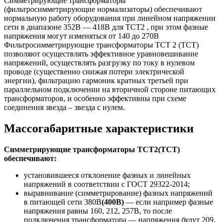
Симметрирующие трансформаторы
(фильтросимметрирующие нормализаторы) обеспечивают
нормальную работу оборудования при линейном напряжении
сети в диапазоне 352В — 418В для ТСТ2 , при этом фазные
напряжения могут изменяться от 140 до 270В
Фильтросимметрирующие трансформаторы ТСТ 2 (ТСТ)
позволяют осуществлять эффективное уравновешивание
напряжений, осуществлять разгрузку по току в нулевом
проводе (существенно снижая потери электрической
энергии), фильтрацию гармоник кратных третьей при
параллельном подключении на вторичной стороне питающих
трансформаторов, и особенно эффективны при схеме
соединения звезда – звезда с нулем.
Массогабаритные характеристики
Симметрирующие трансформаторы ТСТ2(ТСТ)
обеспечивают:
установившееся отклонение фазных и линейных
напряжений в соответствии с ГОСТ 29322-2014;
выравнивание (симметрирование) фазных напряжений
в питающей сети 380В
(400В)
— если например фазные
напряжения равны 160, 212, 257В, то после
подключения трансформатора — напряжения будут 209,