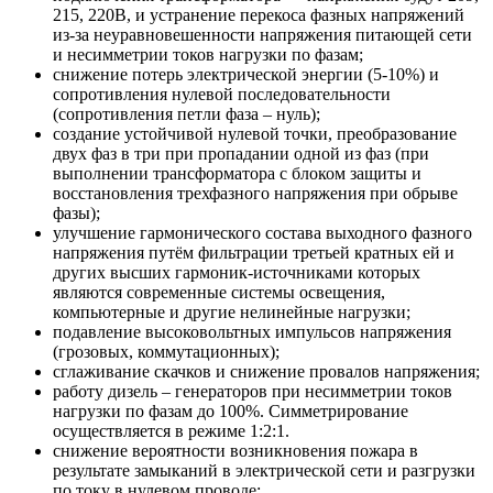
215, 220В, и устранение перекоса фазных напряжений
из-за неуравновешенности напряжения питающей сети
и несимметрии токов нагрузки по фазам;
снижение потерь электрической энергии (5-10%) и
сопротивления нулевой последовательности
(сопротивления петли фаза – нуль);
создание устойчивой нулевой точки, преобразование
двух фаз в три при пропадании одной из фаз (при
выполнении трансформатора с блоком защиты и
восстановления трехфазного напряжения при обрыве
фазы);
улучшение гармонического состава выходного фазного
напряжения путём фильтрации третьей кратных ей и
других высших гармоник-источниками которых
являются современные системы освещения,
компьютерные и другие нелинейные нагрузки;
подавление высоковольтных импульсов напряжения
(грозовых, коммутационных);
сглаживание скачков и снижение провалов напряжения;
работу дизель – генераторов при несимметрии токов
нагрузки по фазам до 100%. Симметрирование
осуществляется в режиме 1:2:1.
снижение вероятности возникновения пожара в
результате замыканий в электрической сети и разгрузки
по току в нулевом проводе;