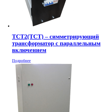
ТСТ2(ТСТ) – симметрирующий
трансформатор с параллельным
включением
Подробнее