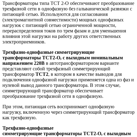
Трансформаторы типа ТСТ 2-О обеспечивают преобразование
трехфазной сети в однофазную без гальванической развязки с
питающей сетью. Используются для согласования
(электромагнитной совместимости) мощных однофазных
нагрузок с питающей сетью ограниченной мощности,
перераспределения токов по трем фазам и для уменьшения
влияния этой нагрузки на работу других ответственных
электроприемников.
Трехфазно-однофазные симметрирующие
трансформаторы ТСТ2-О, с выходным номинальным
напряжением 220В
в автотрансформаторном варианте
представляют собой трехфазный симметрирующий
трансформатор
ТСТ2
, в котором в качестве выводов для
подключения однофазной нагрузки применяется одна из фаз и
нулевой вывод данного трансформатора. В этом случае,
симметрирующий трансформатор обеспечивает
преобразование трехфазной сети в однофазную.
При этом, питающая сеть воспринимает однофазную
нагрузку, включенную через симметрирующий трансформатор
как трехфазную.
Трехфазно-однофазные
симметрирующие трансформаторы ТСТ2-О, с выходным