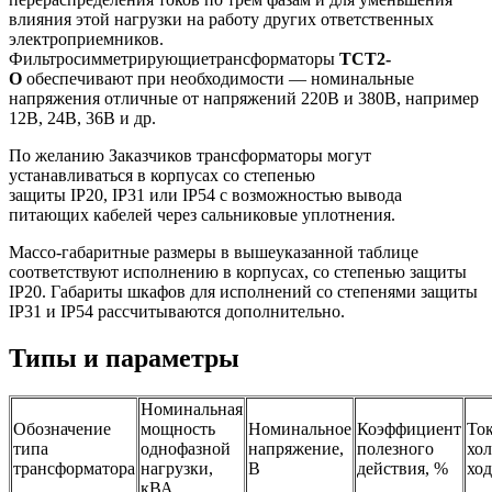
влияния этой нагрузки на работу других ответственных
электроприемников.
Фильтросимметрирующиетрансформаторы
ТСТ2-
О
обеспечивают при необходимости — номинальные
напряжения отличные от напряжений 220В и 380В, например
12В, 24В, 36В и др.
По желанию Заказчиков трансформаторы могут
устанавливаться в корпусах со степенью
защиты IP20, IP31 или IP54 с возможностью вывода
питающих кабелей через сальниковые уплотнения.
Массо-габаритные размеры в вышеуказанной таблице
соответствуют исполнению в корпусах, со степенью защиты
IP20. Габариты шкафов для исполнений со степенями защиты
IP31 и IP54 рассчитываются дополнительно.
Типы и параметры
Номинальная
Обозначение
мощность
Номинальное
Коэффициент
То
типа
однофазной
напряжение,
полезного
хол
трансформатора
нагрузки,
В
действия, %
ход
кВА