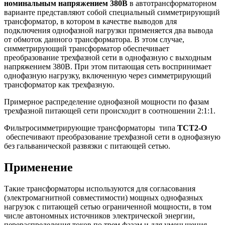
номинальным напряжением 380В
в автотрансформаторном
варианте представляют собой специальный симметрирующий
трансформатор, в котором в качестве выводов для
подключения однофазной нагрузки применяется два вывода
от обмоток данного трансформатора. В этом случае,
симметрирующий трансформатор обеспечивает
преобразование трехфазной сети в однофазную с выходным
напряжением 380В. При этом питающая сеть воспринимает
однофазную нагрузку, включенную через симметрирующий
трансформатор как трехфазную.
Примерное распределение однофазной мощности по фазам
трехфазной питающей сети происходит в соотношении 2:1:1.
Фильтросимметрирующие трансформаторы типа
ТСТ2-О
обеспечивают преобразование трехфазной сети в однофазную
без гальванической развязки с питающей сетью.
Применение
Такие трансформаторы используются для согласования
(электромагнитной совместимости) мощных однофазных
нагрузок с питающей сетью ограниченной мощности, в том
числе автономных источников электрической энергии,
перераспределения токов по трем фазам и для уменьшения