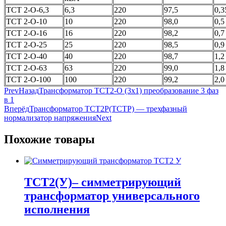
ТСТ 2-О-6,3
6,3
220
97,5
0,3
ТСТ 2-О-10
10
220
98,0
0,5
ТСТ 2-О-16
16
220
98,2
0,7
ТСТ 2-О-25
25
220
98,5
0,9
ТСТ 2-О-40
40
220
98,7
1,2
ТСТ 2-О-63
63
220
99,0
1,8
ТСТ 2-О-100
100
220
99,2
2,0
Prev
Назад
Трансформатор ТСТ2-О (3х1) преобразование 3 фаз
в 1
Вперёд
Трансформатор ТСТ2Р(ТСТР) — трехфазный
нормализатор напряжения
Next
Похожие товары
ТСТ2(У)– симметрирующий
трансформатор универсального
исполнения