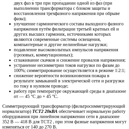
двух фаз в три при пропадании одной из фаз (при
выполнении трансформатора с блоком защиты и
восстановления трехфазного напряжения при обрыве
фазы);
улучшение гармонического состава выходного фазного
напряжения путём фильтрации третьей кратных ей и
других высших гармоник, источниками которых
являются современные системы освещения,
компьютерные и другие нелинейные нагрузки;
подавление высоковольтных импульсов напряжения
(грозовых, коммутационных);
сглаживание скачков и снижение провалов напряжения;
устранение несимметрии токов нагрузки по фазам до
100%; симметрирование осуществляется в режиме 1:2:1;
снижение вероятности возникновения пожара в
результате замыканий в электрической сети и разгрузки
по току в нулевом проводе;
работу при температуре окружающей среды в диапазоне
от — 45 °С до + 45 °C.
Симметрирующий трансформатор (фильтросимметрирующий
нормализатор)
ТСТ2 20кВА
обеспечивает нормальную работу
оборудования при линейном напряжении сети в диапазоне
352 В — 418 В для ТСТ2 , при этом фазные напряжения могут
изменяться от 140 до 270 В.